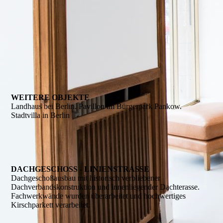
WEITERE OBJEKTE
Landhaus bei Berlin. Pavillon im Bürgerpark Pankow.
Stadtvilla in Berlin
DACHGESCHOSS - LINIENSTRASSE
Dachgeschoßausbau mit historisch verbliebener
Dachverbandskonstruktion und innenliegender Dachterasse.
Fachwerkwände wurden überarbeitet und hochwertiges
Kirschparkett verarbeitet.