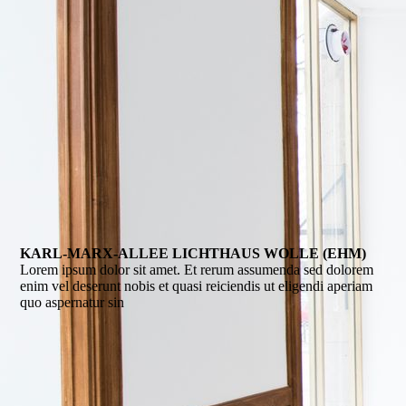
KARL-MARX-ALLEE LICHTHAUS WOLLE (EHM)
Lorem ipsum dolor sit amet. Et rerum assumenda sed dolorem
enim vel deserunt nobis et quasi reiciendis ut eligendi aperiam
quo aspernatur sin