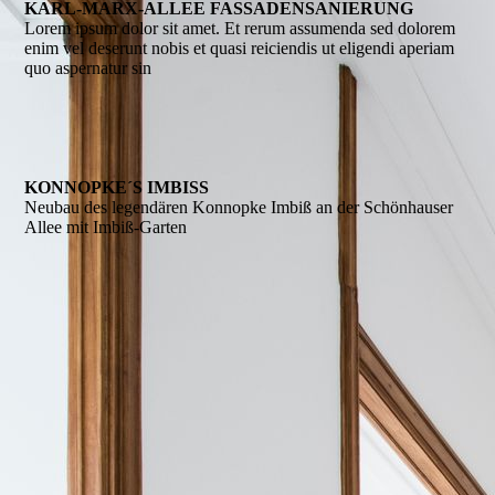
KARL-MARX-ALLEE FASSADENSANIERUNG
Lorem ipsum dolor sit amet. Et rerum assumenda sed dolorem
enim vel deserunt nobis et quasi reiciendis ut eligendi aperiam
quo aspernatur sin
KONNOPKE´S IMBISS
Neubau des legendären Konnopke Imbiß an der Schönhauser
Allee mit Imbiß-Garten