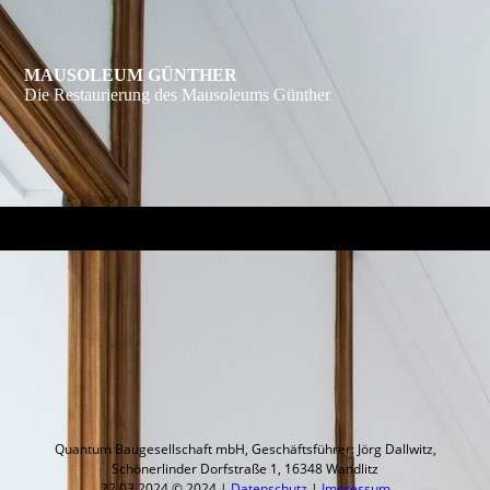
MAUSOLEUM GÜNTHER
Die Restaurierung des Mausoleums Günther
Quantum Baugesellschaft mbH, Geschäftsführer: Jörg Dallwitz,
Schönerlinder Dorfstraße 1, 16348 Wandlitz
22.03.2024 © 2024 |
Datenschutz
|
Impressum