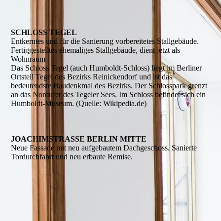
SCHLOSS TEGEL
Entkerntes und für die Sanierung vorbereitetes Stallgebäude.
Fertiggestelltes ehemaliges Stallgebäude, dient jetzt als
Wohnraum
Das Schloss Tegel (auch Humboldt-Schloss) liegt im Berliner
Ortsteil Tegel des Bezirks Reinickendorf und ist das
bedeutendste Baudenkmal des Bezirks. Der Schlosspark grenzt
an das Nordufer des Tegeler Sees. Im Schloss befindet sich ein
Humboldt-Museum. (Quelle: Wikipedia.de)
JOACHIMSTRASSE BERLIN MITTE
Neue Fassade mit neu aufgebautem Dachgeschoss. Sanierte
Tordurchfahrt und neu erbaute Remise.